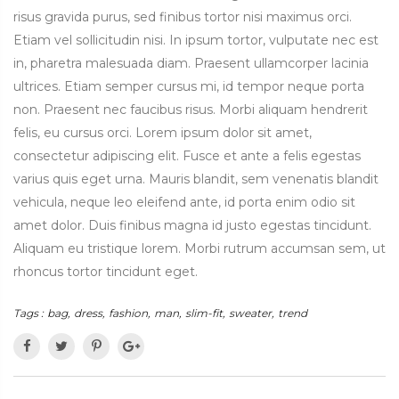
risus gravida purus, sed finibus tortor nisi maximus orci.
Etiam vel sollicitudin nisi. In ipsum tortor, vulputate nec est
in, pharetra malesuada diam. Praesent ullamcorper lacinia
ultrices. Etiam semper cursus mi, id tempor neque porta
non. Praesent nec faucibus risus. Morbi aliquam hendrerit
felis, eu cursus orci. Lorem ipsum dolor sit amet,
consectetur adipiscing elit. Fusce et ante a felis egestas
varius quis eget urna. Mauris blandit, sem venenatis blandit
vehicula, neque leo eleifend ante, id porta enim odio sit
amet dolor. Duis finibus magna id justo egestas tincidunt.
Aliquam eu tristique lorem. Morbi rutrum accumsan sem, ut
rhoncus tortor tincidunt eget.
Tags :
bag,
dress,
fashion,
man,
slim-fit,
sweater,
trend