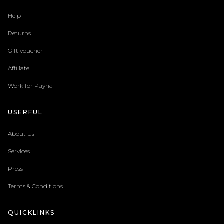
Help
Returns
Gift voucher
Affiliate
Work for Payna
USERFUL
About Us
Services
Press
Terms & Conditions
QUICKLINKS