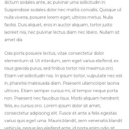
dictum sodales ante, ac pulvinar urna sollicitudin in.
Suspendisse sodales dolor nec mattis convallis. Quisque ut
nulla viverra, posuere lorem eget, ultrices metus. Nulla
facilisi. Duis aliquet, eros in auctor aliquam, tortor justo
laoreet nisi, nec pulvinar lectus diam nec libero. Nullam sit
amet dia
Cras porta posuere lectus, vitae consectetur dolor
elementum id. Ut interdum, sem eget varius eleifend, ex
risus gravida purus, sed finibus tortor nisi maximus orci.
Etiam vel sollicitudin nisi. In ipsum tortor, vulputate nec est
in, pharetra malesuada diam. Praesent ullamcorper lacinia
ultrices. Etiam semper cursus mi, id tempor neque porta
non. Praesent nec faucibus risus. Morbi aliquam hendrerit
felis, eu cursus orci. Lorem ipsum dolor sit amet,
consectetur adipiscing elit. Fusce et ante a felis egestas
varius quis eget urna. Mauris blandit, sem venenatis blandit
vehicula, neque leo eleifend ante, id porta enim odio sit