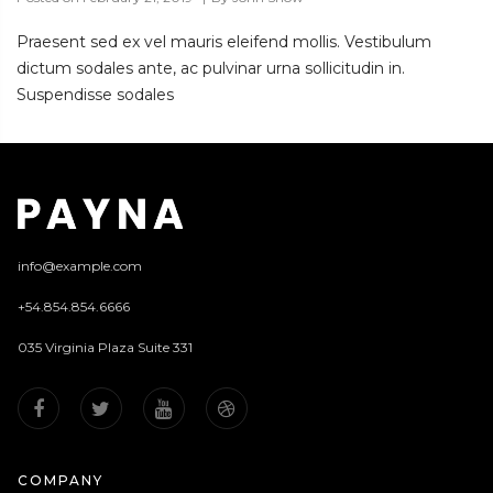
Praesent sed ex vel mauris eleifend mollis. Vestibulum
dictum sodales ante, ac pulvinar urna sollicitudin in.
Suspendisse sodales
info@example.com
+54.854.854.6666
035 Virginia Plaza Suite 331
COMPANY